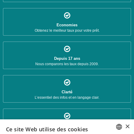
Economies
Obtenez le meilleur taux pour votre prêt.
Depuis 17 ans
Nous comparons les taux depuis 2009.
Clarté
L’essentiel des infos et en langage clair.
×
Fiches d'analyse
Ce site Web utilise des cookies
Chaque banque a sa fiche détaillée.