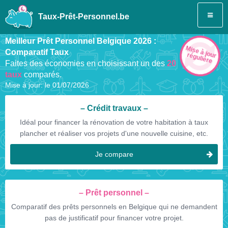
Taux-Prêt-Personnel.be
Meilleur Prêt Personnel Belgique 2026 :
Mise à jour
Comparatif Taux
régulière
Faites des économies en choisissant un des
20
taux
comparés.
Mise à jour: le
01/07/2026
Crédit travaux
Idéal pour financer la rénovation de votre habitation à taux
plancher et réaliser vos projets d'une nouvelle cuisine, etc.
Je compare
Prêt personnel
Comparatif des prêts personnels en Belgique qui ne demandent
pas de justificatif pour financer votre projet.