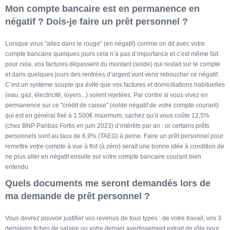
Mon compte bancaire est en permanence en
négatif ? Dois-je faire un prêt personnel ?
Lorsque vous "allez dans le rouge" (en négatif) comme on dit avec votre
compte bancaire quelques jours cela n’a pas d’importance et c’est même fait
pour cela, vos factures dépassent du montant (solde) qui restait sur le compte
et dans quelques jours des rentrées d’argent vont venir reboucher ce négatif.
C’est un système souple qui évite que vos factures et domiciliations habituelles
(eau, gaz, électricité, loyers...) soient rejetées. Par contre si vous vivez en
permanence sur ce "crédit de caisse" (solde négatif de votre compte courant)
qui est en général fixé à 1.500€ maximum, sachez qu’il vous coûte 12,5%
(chez BNP Paribas Fortis en juin 2023) d’intérêts par an : or certains prêts
personnels sont au taux de 6,9% (TAEG) à peine. Faire un prêt personnel pour
remettre votre compte à vue à flot (à zéro) serait une bonne idée à condition de
ne plus aller en négatif ensuite sur votre compte bancaire courant bien
entendu.
Quels documents me seront demandés lors de
ma demande de prêt personnel ?
Vous devrez pouvoir justifier vos revenus de tous types : de votre travail, vos 3
dernières fiches de salaire ou votre dernier avertissement extrait de rôle pour