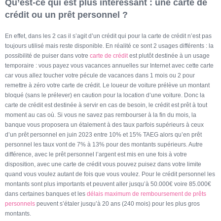
Qu’est-ce qui est plus intéressant : une carte de
crédit ou un prêt personnel ?
En effet, dans les 2 cas il s’agit d’un crédit qui pour la carte de crédit n’est pas
toujours utilisé mais reste disponible. En réalité ce sont 2 usages différents : la
possibilité de puiser dans votre
carte de crédit
est plutôt destinée à un usage
temporaire : vous payez vous vacances annuelles sur Internet avec cette carte
car vous allez toucher votre pécule de vacances dans 1 mois ou 2 pour
remettre à zéro votre carte de crédit. Le loueur de voiture prélève un montant
bloqué (sans le prélever) en caution pour la location d’une voiture. Donc la
carte de crédit est destinée à servir en cas de besoin, le crédit est prêt à tout
moment au cas où. Si vous ne savez pas rembourser à la fin du mois, la
banque vous proposera un étalement à des taux parfois supérieurs à ceux
d’un prêt personnel en juin 2023 entre 10% et 15% TAEG alors qu’en prêt
personnel les taux vont de 7% à 13% pour des montants supérieurs. Autre
différence, avec le prêt personnel l’argent est mis en une fois à votre
disposition, avec une carte de crédit vous pouvez puisez dans votre limite
quand vous voulez autant de fois que vous voulez. Pour le crédit personnel les
montants sont plus importants et peuvent aller jusqu’à 50.000€ voire 85.000€
dans certaines banques et les
délais maximum de remboursement de prêts
personnels
peuvent s’étaler jusqu’à 20 ans (240 mois) pour les plus gros
montants.