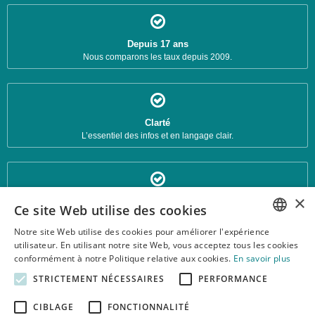
Depuis 17 ans
Nous comparons les taux depuis 2009.
Clarté
L’essentiel des infos et en langage clair.
×
Fiches d'analyse
Ce site Web utilise des cookies
Chaque banque a sa fiche détaillée.
Notre site Web utilise des cookies pour améliorer l'expérience
FRENCH
utilisateur. En utilisant notre site Web, vous acceptez tous les cookies
conformément à notre Politique relative aux cookies.
En savoir plus
© 2026 Taux-Prêt-Personnel.be : Trouvez le meilleur prêt personnel en
DUTCH
Belgique.
STRICTEMENT NÉCESSAIRES
PERFORMANCE
Textes et concepts protégés par copyright - Tous droits réservés.
Taux-Prêt-Personnel.be est une publication indépendante de toute société de
CIBLAGE
FONCTIONNALITÉ
financement.