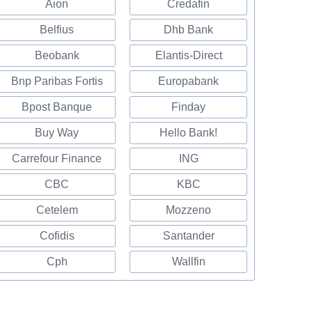
Aion
Credafin
Belfius
Dhb Bank
Beobank
Elantis-Direct
Bnp Paribas Fortis
Europabank
Bpost Banque
Finday
Buy Way
Hello Bank!
Carrefour Finance
ING
CBC
KBC
Cetelem
Mozzeno
Cofidis
Santander
Cph
Wallfin