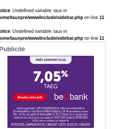
otice
: Undefined variable: taux in
home/tauxpre/www/include/sidebar.php
on line
11
otice
: Undefined variable: taux in
home/tauxpre/www/include/sidebar.php
on line
11
Publicité