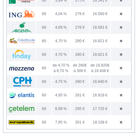
60
3,99
275
16.541
60
4,04
276
16.560
60
4,09
276
16.581
60
4,70
280
16.821
60
4,70
280
16.821
de
4,70 %
de
280
€
de
16.820
€
60
à
8,70
à
306
à
18.408
60
4,75
280
16.840
60
4,95
281
16.918
60
6,99
295
17.725
60
7,95
301
18.108