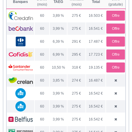
Banques
TAEG
Total
(mois)
(mois)
(gratuite)
60
3,89
275
16.503
Offre
60
3,99
275
16.541
Offre
60
6,39
291
17.487
Offre
60
6,99
295
17.723
Offre
60
10,50
318
19.135
Offre
60
3,85
274
16.487
60
3,99
275
16.542
60
3,99
275
16.542
60
3,99
275
16.542