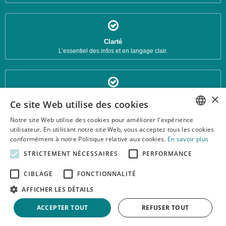
Clarté
L’essentiel des infos et en langage clair.
×
Fiches d'analyse
Ce site Web utilise des cookies
Chaque banque a sa fiche détaillée.
Notre site Web utilise des cookies pour améliorer l'expérience
FRENCH
utilisateur. En utilisant notre site Web, vous acceptez tous les cookies
conformément à notre Politique relative aux cookies.
En savoir plus
© 2026 Taux-Prêt-Personnel.be : Trouvez le meilleur prêt personnel en
DUTCH
Belgique.
STRICTEMENT NÉCESSAIRES
PERFORMANCE
Textes et concepts protégés par copyright - Tous droits réservés.
Taux-Prêt-Personnel.be est une publication indépendante de toute société de
CIBLAGE
FONCTIONNALITÉ
financement.
AFFICHER LES DÉTAILS
À propos
|
Plan du site
|
Cookies
ACCEPTER TOUT
REFUSER TOUT
Voir aussi :
www.credit-auto.be