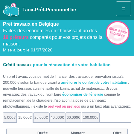
Taux-Prêt-Personnel.be
Prêt travaux en Belgique
Mise à jour
Faites des économies en choisissant un des
régulière
19 prêteurs
comparés pour vos projets dans la
maison.
Mise à jour: le
01/07/2026
Crédit travaux
pour la rénovation de votre habitation
Un prêt travaux vous permet de financer des travaux de rénovation jusqu'à
200.000 € selon la banque visant à
améliorer le confort de votre habitation
:
nouvelle terrasse, cuisine, salle de bains, achat de matériaux... Si vous
envisagez des travaux qui vont faire
économiser de l'énergie
comme le
remplacement de la chaudière, l'isolation, la pose de panneaux
photovoltaïques, il existe le
prêt vert ou prêt éco
qui a un taux plus avantageux.
5.000€
15.000€
25.000€
40.000€
60.000€
100.000€
Durée
Montant
Offre