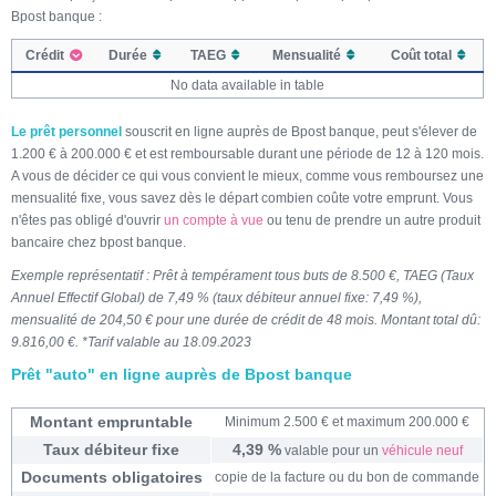
Bpost banque :
Crédit
Durée
TAEG
Mensualité
Coût total
No data available in table
Le prêt personnel
souscrit en ligne auprès de Bpost banque, peut s'élever de
1.200 € à 200.000 € et est remboursable durant une période de 12 à 120 mois.
A vous de décider ce qui vous convient le mieux, comme vous remboursez une
mensualité fixe, vous savez dès le départ combien coûte votre emprunt. Vous
n'êtes pas obligé d'ouvrir
un compte à vue
ou tenu de prendre un autre produit
bancaire chez bpost banque.
Exemple représentatif : Prêt à tempérament tous buts de 8.500 €, TAEG (Taux
Annuel Effectif Global) de 7,49 % (taux débiteur annuel fixe: 7,49 %),
mensualité de 204,50 € pour une durée de crédit de 48 mois. Montant total dû:
9.816,00 €. *Tarif valable au 18.09.2023
Prêt "auto" en ligne auprès de Bpost banque
Montant empruntable
Minimum 2.500 € et maximum 200.000 €
Taux débiteur fixe
4,39 %
valable pour un
véhicule neuf
Documents obligatoires
copie de la facture ou du bon de commande