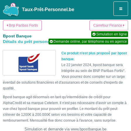
Taux-Prêt-Personnel.be
Bnp Paribas Fortis
Carrefour Finance
Simulation en ligne
Bpost Banque
Détails du prêt personnel
Demande online, par téléphone ou en agence
Ce produit n'est plus proposé par bpost
banque
.
Le 22 janvier 2024, bpost banque sera
intégrée au sein de BNP Paribas Fortis*.
Vous pourrez donc compter sur un large
éventail de solutions financières et d'assurances et de conseils d'experts de
qualité.
Bpost banque agit désormais en tant qu'intermédiaire de crédit pour
AlphaCredit et sa marque Cetelem. Il n'est pas nécessaire d'avoir un compte à
vue chez bpost banque pour pouvoir en profiter. Le montant du prêt peut
s'élever de 1200€ à 200.000€ selon vos besoins et votre capacité de
remboursement. Mensualité fixe donc connue à l'avance, sans surprise.
Simulation et demande via www.bpostbanque.be